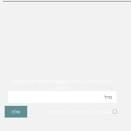
רוצים כורסא במתנה? הירשמו לניוזלטר שלנו ותכנסו
להגרלה
שלח
מאשר/ת קבלת מיילים פרסומיים