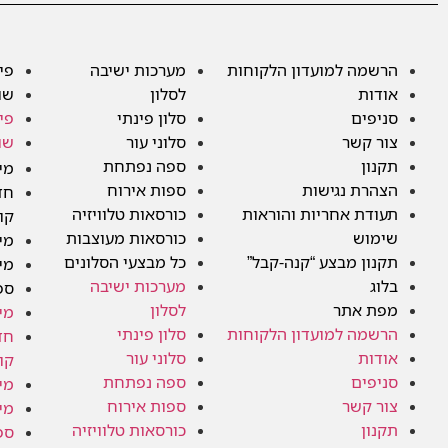
הרשמה למועדון הלקוחות
מערכות ישיבה
פי
אודות
לסלון
שו
סניפים
סלון פינתי
פי
צור קשר
סלוני עור
שו
תקנון
ספה נפתחת
מי
הצהרת נגישות
ספות אירוח
חד
תעודת אחריות והוראות
כורסאות טלוויזיה
קו
שימוש
כורסאות מעוצבות
מי
תקנון מבצע “קנה-קבל”
כל מבצעי הסלונים
מי
בלוג
מערכות ישיבה
ספ
מפת אתר
לסלון
מי
הרשמה למועדון הלקוחות
סלון פינתי
חד
אודות
סלוני עור
קו
סניפים
ספה נפתחת
מי
צור קשר
ספות אירוח
מי
תקנון
כורסאות טלוויזיה
ספ